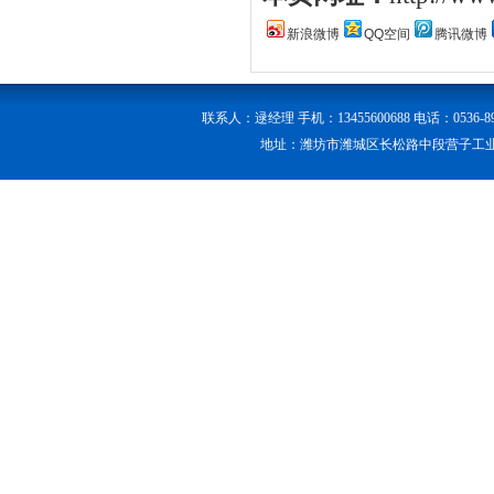
新浪微博
QQ空间
腾讯微博
联系人：逯经理 手机：13455600688 电话：0536-89056
地址：潍坊市潍城区长松路中段营子工业