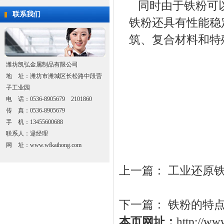
同时由于铁粉可以
联系我们
铁粉还具有性能稳
筑、复合材料和特
潍坊凯弘金属制品有限公司
地 址：潍坊市潍城区长松路中段营
子工业园
电 话：0536-8905679 2101860
传 真：0536-8905679
手 机：13455600688
联系人：逯经理
网 址：www.wfkaihong.com
上一篇：
工业还原
下一篇：
铁粉的特
本页网址：
http://w