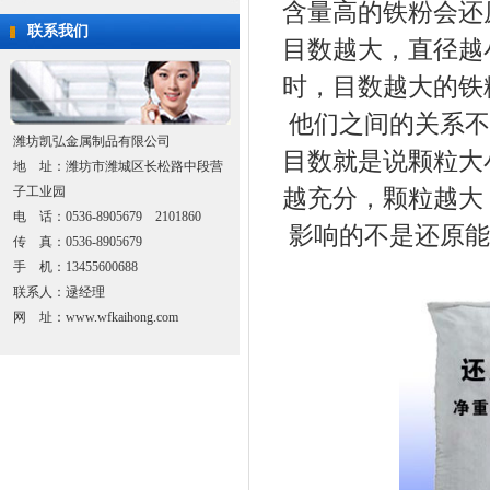
含量高的铁粉会还
联系我们
目数越大，直径越
时，目数越大的铁
他们之间的关系不
潍坊凯弘金属制品有限公司
目数就是说颗粒大
地 址：潍坊市潍城区长松路中段营
子工业园
越充分，颗粒越大
电 话：0536-8905679 2101860
影响的不是还原能
传 真：0536-8905679
手 机：13455600688
联系人：逯经理
网 址：www.wfkaihong.com